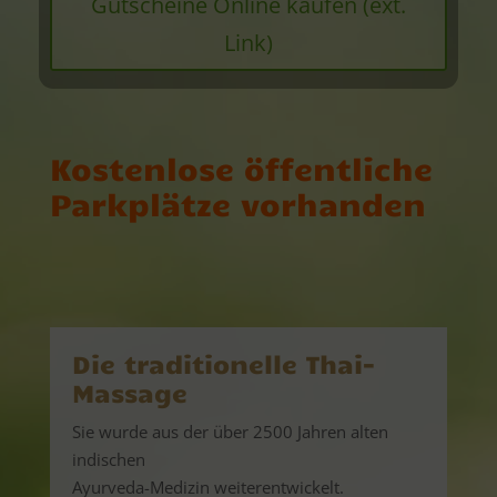
Gutscheine Online kaufen (ext.
Link)
Kostenlose öffentliche
Parkplätze vorhanden
Die traditionelle Thai-
Massage
Sie wurde aus der über 2500 Jahren alten
indischen
Ayurveda-Medizin weiterentwickelt.