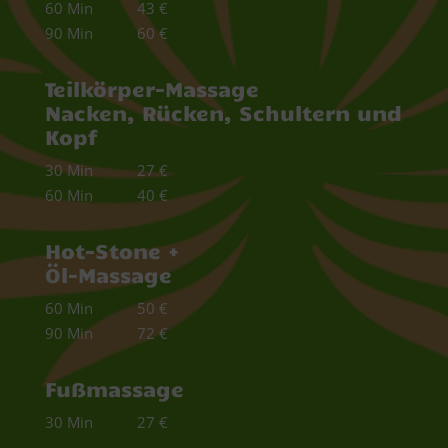
60 Min 43 €
90 Min 60 €
Teilkörper-Massage
Nacken, Rücken, Schultern und
Kopf
30 Min 27 €
60 Min 40 €
Hot-Stone +
Öl-Massage
60 Min 50 €
90 Min 72 €
Fußmassage
30 Min 27 €