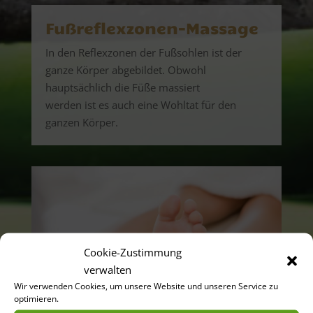
Fußreflexzonen-Massage
In den Reflexzonen der Fußsohlen ist der
ganze Körper abgebildet. Obwohl
hauptsächlich die Füße massiert
werden ist es auch eine Wohltat für den
ganzen Körper.
Cookie-Zustimmung
verwalten
Wir verwenden Cookies, um unsere Website und unseren Service zu
optimieren.