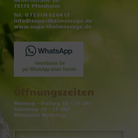
75175 Pforzheim
Tel. 0 72 31/4 62 64 13
info@supa-thaimassage.de
www.supa-thaimassage.de
Öffnungszeiten
Montag – Freitag 10 – 19 Uhr
Samstag 10 – 17 Uhr
Mittwoch Ruhetag
Wegbeschreibung mit